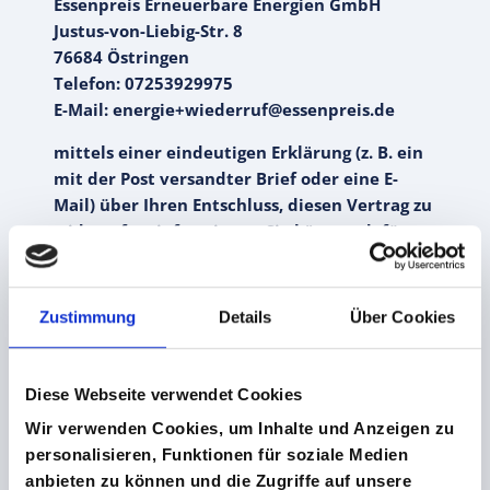
Essenpreis Erneuerbare Energien GmbH
Justus-von-Liebig-Str. 8
76684 Östringen
Telefon: 07253929975
E-Mail: energie+wiederruf@essenpreis.de
mittels einer eindeutigen Erklärung (z. B. ein
mit der Post versandter Brief oder eine E-
Mail) über Ihren Entschluss, diesen Vertrag zu
widerrufen, informieren. Sie können dafür
das beigefügte Muster-Widerrufsformular
verwenden, das jedoch nicht vorgeschrieben
ist.
Zustimmung
Details
Über Cookies
Zur Wahrung der Widerrufsfrist reicht es aus,
dass Sie die Mitteilung über die Ausübung des
Diese Webseite verwendet Cookies
Widerrufsrechts vor Ablauf der Widerrufsfrist
Wir verwenden Cookies, um Inhalte und Anzeigen zu
absenden.
personalisieren, Funktionen für soziale Medien
FOLGEN DES
anbieten zu können und die Zugriffe auf unsere