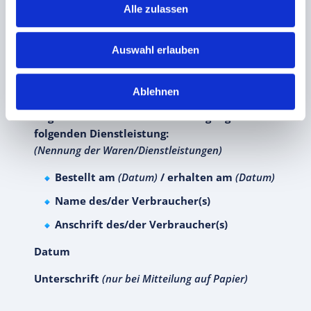
wegen dieser Rückzahlung Entgelte
Alle zulassen
berechnet.
MUSTER-
Auswahl erlauben
WIDERRUFSFORMULAR
Hiermit widerrufe(n) ich/wir den von mir/uns
Ablehnen
abgeschlossenen Vertrag über den Kauf der
folgenden Waren bzw. die Erbringung der
folgenden Dienstleistung:
(Nennung der Waren/Dienstleistungen)
Bestellt am
(Datum)
/ erhalten am
(Datum)
Name des/der Verbraucher(s)
Anschrift des/der Verbraucher(s)
Datum
Unterschrift
(nur bei Mitteilung auf Papier)